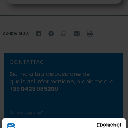
CONDIVIDI SU:
CONTATTACI
Siamo a tua disposizione per
qualsiasi informazione, o chiamaci al
+39 0423 985209