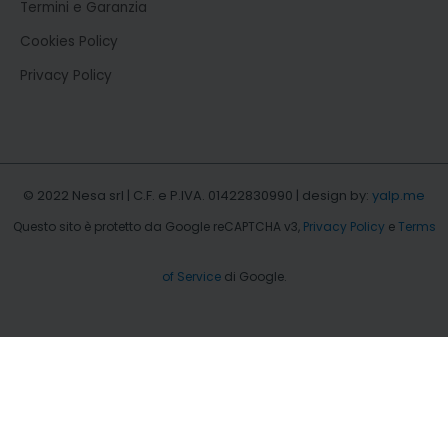
Termini e Garanzia
Cookies Policy
Privacy Policy
© 2022 Nesa srl | C.F. e P.IVA. 01422830990 | design by:
yalp.me
Questo sito è protetto da Google reCAPTCHA v3,
Privacy Policy
e
Terms
of Service
di Google.
b.type = "text/javascript";b.async = true; b.src =
"https://snap.licdn.com/li.lms-analytics/insight.min.js";
s.parentNode.insertBefore(b, s);})(window.lintrk);
EN
IT