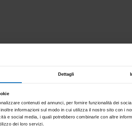
tel
+39.0423.985209
m
fax
+39.0423.985305
C
Dettagli
ookie
nalizzare contenuti ed annunci, per fornire funzionalità dei socia
inoltre informazioni sul modo in cui utilizza il nostro sito con i 
icità e social media, i quali potrebbero combinarle con altre inform
lizzo dei loro servizi.