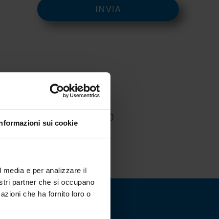
ail
info@nesasrl.it
.F. e P.IVA. 01422830990
Informazioni sui cookie
l media e per analizzare il
nostri partner che si occupano
azioni che ha fornito loro o