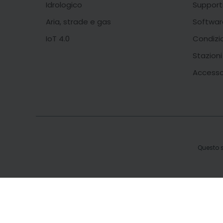
Idrologico
Support
Aria, strade e gas
Softwar
IoT 4.0
Condizi
Stazion
Accesso
Questo s
b.type = "text/javascript";b.async = true; b.src = "https://snap.l