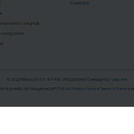
i
Contatti
e
onamento segnali
i compatte
ri
© 2022 Nesa srl | C.F. e P.IVA. 01422830990 | design by:
yalp.me
ito è protetto da Google reCAPTCHA v3,
Privacy Policy
e
Terms of Service
di
icdn.com/li.lms-analytics/insight.min.js"; s.parentNode.insertBefo
EN
IT