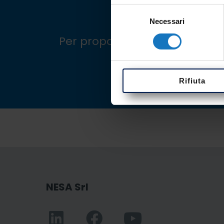
Selezione
Necessari
del
consenso
Per proporti e valutare nuove
Rifiuta
NESA Srl