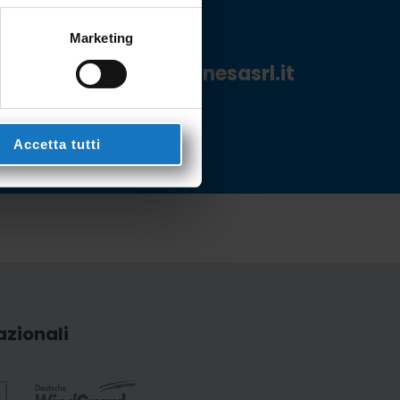
Marketing
presentazione a
info@nesasrl.it
Accetta tutti
azionali