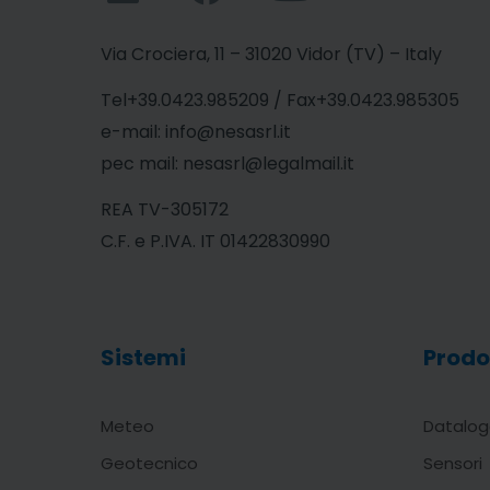
Via Crociera, 11 – 31020 Vidor (TV) – Italy
Tel+39.0423.985209 / Fax+39.0423.985305
e-mail: info@nesasrl.it
pec mail: nesasrl@legalmail.it
REA TV-305172
C.F. e P.IVA. IT 01422830990
Sistemi
Prodo
Meteo
Datalog
Geotecnico
Sensori