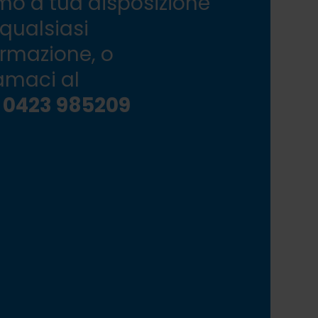
mo a tua disposizione
 qualsiasi
ormazione, o
amaci al
 0423 985209