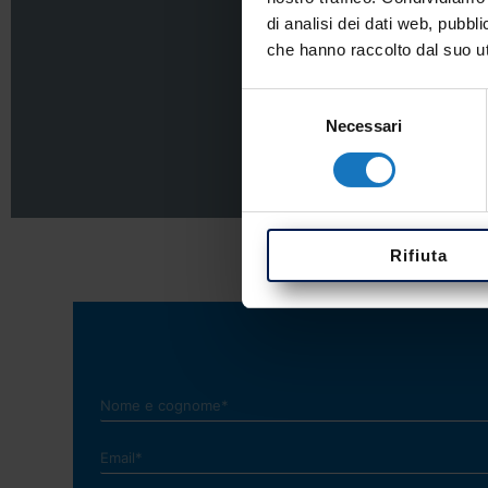
di analisi dei dati web, pubbl
che hanno raccolto dal suo uti
Supporto universale -
Selezione
Necessari
del
consenso
Rifiuta