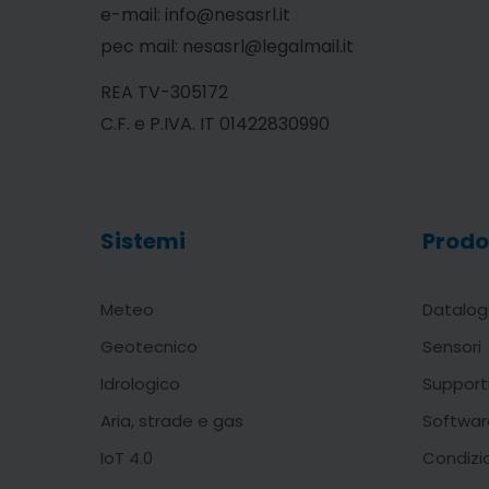
e-mail: info@nesasrl.it
pec mail: nesasrl@legalmail.it
REA TV-305172
C.F. e P.IVA. IT 01422830990
Sistemi
Prodo
Meteo
Datalog
Geotecnico
Sensori
Idrologico
Support
Aria, strade e gas
Softwar
IoT 4.0
Condizi