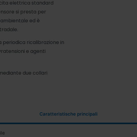
ita elettrica standard
nsore si presta per
o ambientale ed è
tradale.
a periodica ricalibrazione in
ratensioni e agenti
 mediante due collari
Caratteristische principali
ile