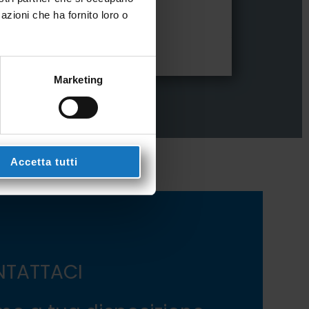
azioni che ha fornito loro o
avo sensore
Suppor
Marketing
Accetta tutti
TATTACI