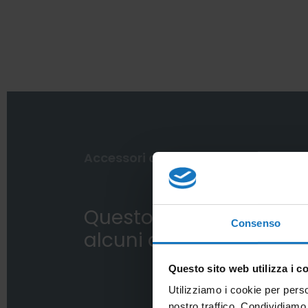
Accessori correlati
Questo sensore impie
Consenso
alcuni dei nostri access
Questo sito web utilizza i c
Utilizziamo i cookie per perso
nostro traffico. Condividiamo 