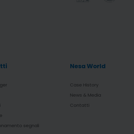
tti
Nesa World
ger
Case History
News & Media
i
Contatti
e
onamento segnali