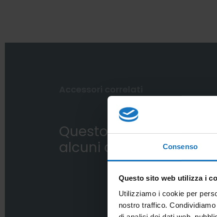
Accessori correlati
Questo sensore impie
alcuni dei nostri access
Consenso
Questo sito web utilizza i c
Utilizziamo i cookie per perso
nostro traffico. Condividiamo 
di analisi dei dati web, pubbl