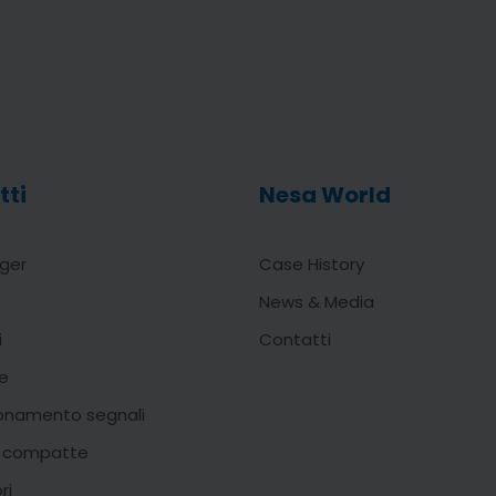
tti
Nesa World
ger
Case History
News & Media
i
Contatti
e
onamento segnali
i compatte
ri