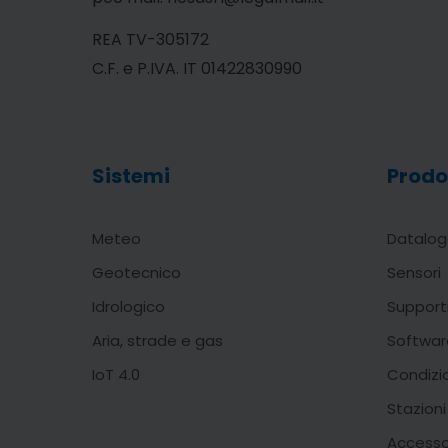
REA TV-305172
C.F. e P.IVA. IT 01422830990
Sistemi
Prodo
Meteo
Datalog
Geotecnico
Sensori
Idrologico
Support
Aria, strade e gas
Softwar
IoT 4.0
Condizi
Stazion
Accesso