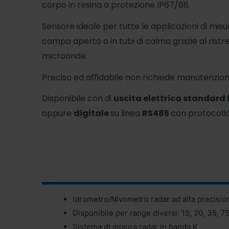
corpo in resina a protezione IP67/68.
Sensore ideale per tutte le applicazioni di misur
campo aperto o in tubi di calma grazie al ristr
microonde.
Preciso ed affidabile non richiede manutenzion
Disponibile con di
uscita elettrica standard 
oppure
digitale
su linea
RS485
con protocoll
Idrometro/Nivometro radar ad alta precisio
Disponibile per range diversi: 15, 20, 35, 7
Sistema di misura radar in banda K