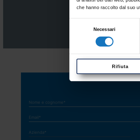
i o pareti -
Modulo conversione s
che hanno raccolto dal suo uti
Selezione
Necessari
del
consenso
Rifiuta