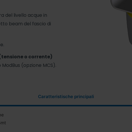
a del livello acque in
etto beam del fascio di
e.
(tensione o corrente)
o ModBus (opzione MCS).
Caratteristische principali
ne
5mt