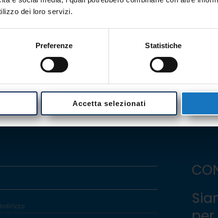
egnali - MCS
Accessori - C
lizzo dei loro servizi.
Preferenze
Statistiche
Accetta selezionati
CON
Sia
per