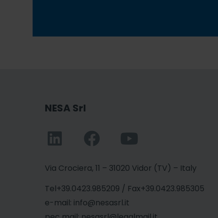
NESA Srl
Via Crociera, 11 – 31020 Vidor (TV) – Italy
Tel+39.0423.985209 / Fax+39.0423.985305
e-mail: info@nesasrl.it
pec mail: nesasrl@legalmail.it