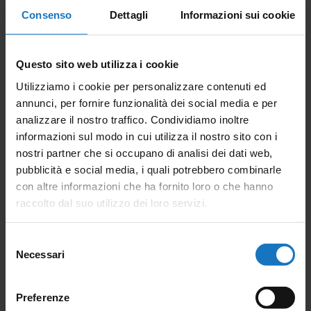
Consenso
Dettagli
Informazioni sui cookie
Questo sito web utilizza i cookie
Accessori - Cavo
sensore
Utilizziamo i cookie per personalizzare contenuti ed
annunci, per fornire funzionalità dei social media e per
analizzare il nostro traffico. Condividiamo inoltre
informazioni sul modo in cui utilizza il nostro sito con i
nostri partner che si occupano di analisi dei dati web,
pubblicità e social media, i quali potrebbero combinarle
con altre informazioni che ha fornito loro o che hanno
raccolto dal suo utilizzo dei loro servizi.
CONTATTACI
Siamo a tua disposizione per
Selezione
Necessari
del
qualsiasi informazione, o chiamaci al
consenso
+39 0423 985209
Preferenze