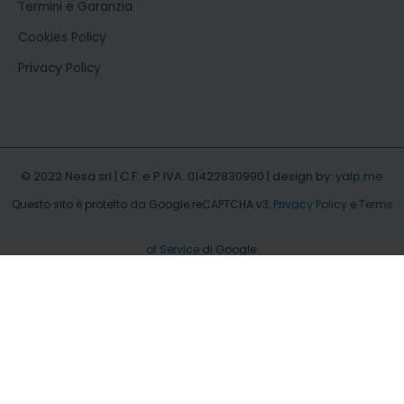
Termini e Garanzia
Cookies Policy
Privacy Policy
© 2022 Nesa srl | C.F. e P.IVA. 01422830990 | design by:
yalp.me
Questo sito è protetto da Google reCAPTCHA v3,
Privacy Policy
e
Terms
of Service
di Google.
b.type = "text/javascript";b.async = true; b.src =
"https://snap.licdn.com/li.lms-analytics/insight.min.js";
s.parentNode.insertBefore(b, s);})(window.lintrk);
EN
IT