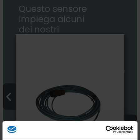
Questo sensore
impiega alcuni
dei nostri
accessori