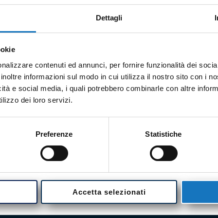
CON
Dettagli
Sia
ookie
per
nalizzare contenuti ed annunci, per fornire funzionalità dei socia
inf
inoltre informazioni sul modo in cui utilizza il nostro sito con i 
icità e social media, i quali potrebbero combinarle con altre inform
chi
lizzo dei loro servizi.
+39
Preferenze
Statistiche
 dei dati personali ai sensi del Regolamento UE n.
Accetta selezionati