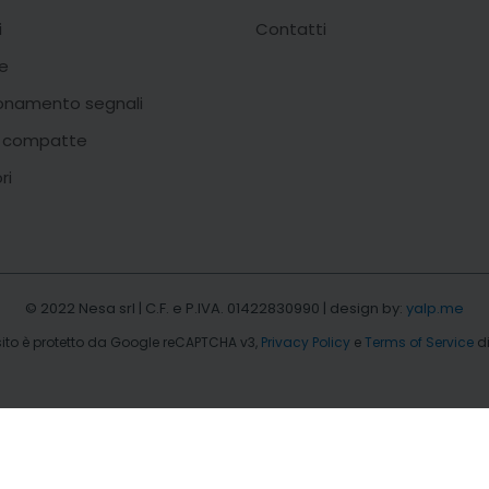
i
Contatti
e
onamento segnali
i compatte
ri
© 2022 Nesa srl | C.F. e P.IVA. 01422830990 | design by:
yalp.me
ito è protetto da Google reCAPTCHA v3,
Privacy Policy
e
Terms of Service
di
icdn.com/li.lms-analytics/insight.min.js"; s.parentNode.insertBefo
EN
IT