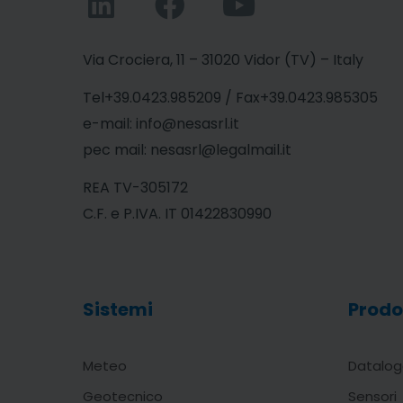
Via Crociera, 11 – 31020 Vidor (TV) – Italy
Tel+39.0423.985209 / Fax+39.0423.985305
e-mail: info@nesasrl.it
pec mail: nesasrl@legalmail.it
REA TV-305172
C.F. e P.IVA. IT 01422830990
Sistemi
Prodo
Meteo
Datalog
Geotecnico
Sensori