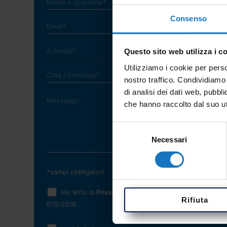
Consenso
Questo sito web utilizza i c
Utilizziamo i cookie per perso
nostro traffico. Condividiamo 
di analisi dei dati web, pubbl
che hanno raccolto dal suo uti
Selezione
Necessari
del
consenso
*campi obbligatori
Ho letto la
Privacy Policy
e acconsento al trattamento
Rifiuta
679/2016.