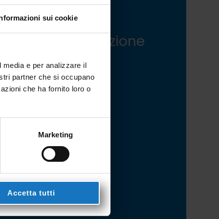
TATTACI
Informazioni sui cookie
mo a tua disposizione
 qualsiasi
l media e per analizzare il
ormazione, o
nostri partner che si occupano
azioni che ha fornito loro o
amaci al
 0423 985209
Marketing
Accetta tutti