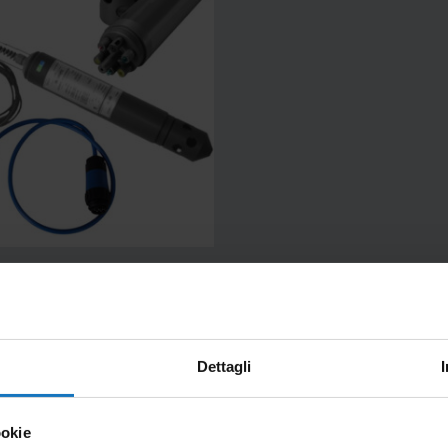
parametric probe (6+1
meters)
6
Dettagli
ookie