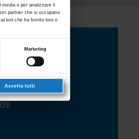
l media e per analizzare il
nostri partner che si occupano
azioni che ha fornito loro o
Marketing
 disposal for any
 call us at
Accetta tutti
209