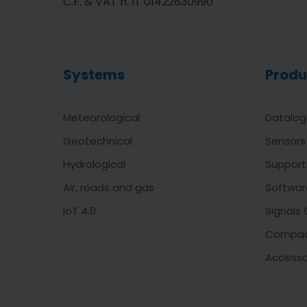
C.F. & VAT n. IT 01422830990
Systems
Produ
Meteorological
Datalog
Geotechnical
Sensors
Hydrological
Support
Air, roads and gas
Softwar
IoT 4.0
Signals 
Compac
Accesso