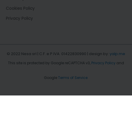
Cookies Policy
Privacy Policy
© 2022 Nesa srl | C.F. e P.IVA. 01422830990 | design by:
yalp.me
This site is protected by Google reCAPTCHA v3,
Privacy Policy
and
Google
Terms of Service
.
b.type = "text/javascript";b.async = true; b.src =
"https://snap.licdn.com/li.lms-analytics/insight.min.js";
s.parentNode.insertBefore(b, s);})(window.lintrk);
EN
IT