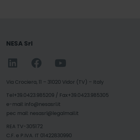
NESA Srl
Via Crociera, 11 – 31020 Vidor (TV) – Italy
Tel+39.0423.985209 / Fax+39.0423.985305
e-mail: info@nesasrl.it
pec mail: nesasrl@legalmail.it
REA TV-305172
C.F. e P.IVA. IT 01422830990