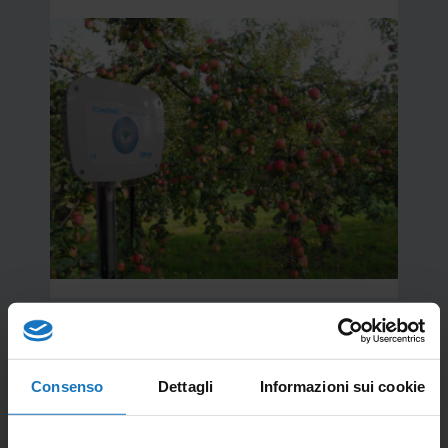
Chione
Centralina per allerta gelate tardive
Consenso
Dettagli
Informazioni sui cookie
nelle piante da frutto