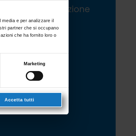
mo a tua disposizione
 qualsiasi
l media e per analizzare il
ormazione, o
nostri partner che si occupano
azioni che ha fornito loro o
amaci al
 0423 985209
Marketing
Accetta tutti