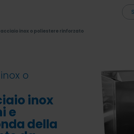
 acciaio inox o poliestere rinforzato
 inox o
ciaio inox
i e
nda della