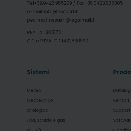
Tel+39.0423.985209 / Fax+39.0423.985305
e-mail: info@nesasrl.it
pec mail: nesasrl@legalmail.it
REA TV-305172
C.F. e P.IVA. IT 01422830990
Sistemi
Prodo
Meteo
Datalog
Geotecnico
Sensori
Idrologico
Support
Aria, strade e gas
Softwar
IoT 4.0
Condizi