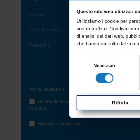
Questo sito web utilizza i c
Utilizziamo i cookie per perso
nostro traffico. Condividiamo 
di analisi dei dati web, pubbl
che hanno raccolto dal suo uti
Selezione
Necessari
del
consenso
*campi obbligatori
Ho letto la
Privacy Policy
e acconsento al trattamento
Rifiuta
679/2016.
Iscrivimi alla newsletter.