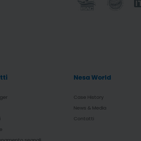
tti
Nesa World
ger
Case History
News & Media
i
Contatti
e
onamento segnali