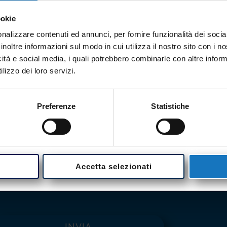
Sia
ookie
per
nalizzare contenuti ed annunci, per fornire funzionalità dei socia
inf
inoltre informazioni sul modo in cui utilizza il nostro sito con i 
icità e social media, i quali potrebbero combinarle con altre inform
chi
lizzo dei loro servizi.
+39
Preferenze
Statistiche
 dei dati personali ai sensi del Regolamento UE n.
Accetta selezionati