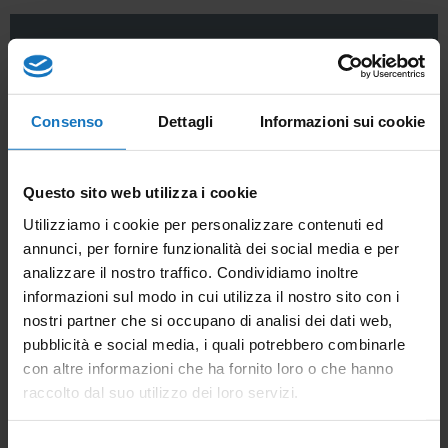
Prodotti correlati
Consenso
Dettagli
Informazioni sui cookie
Questo
Questo sito web utilizza i cookie
sistema
Utilizziamo i cookie per personalizzare contenuti ed
annunci, per fornire funzionalità dei social media e per
impiega alcuni
analizzare il nostro traffico. Condividiamo inoltre
dei nostri
informazioni sul modo in cui utilizza il nostro sito con i
prodotti
nostri partner che si occupano di analisi dei dati web,
pubblicità e social media, i quali potrebbero combinarle
con altre informazioni che ha fornito loro o che hanno
raccolto dal suo utilizzo dei loro servizi.
Selezione