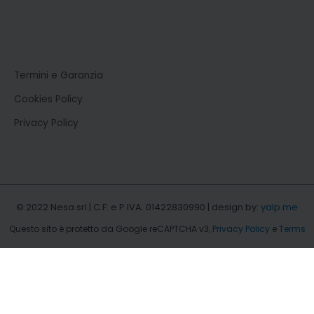
Termini e Garanzia
Cookies Policy
Privacy Policy
© 2022 Nesa srl | C.F. e P.IVA. 01422830990 | design by:
yalp.me
Questo sito è protetto da Google reCAPTCHA v3,
Privacy Policy
e
Terms
of Service
di Google.