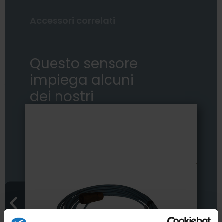
Accessori correlati
Questo sensore
impiega alcuni
dei nostri
accessori