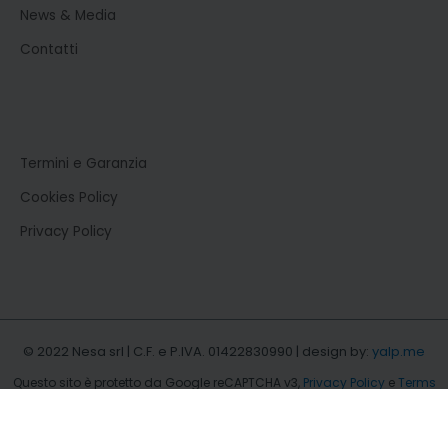
News & Media
Contatti
Termini e Garanzia
Cookies Policy
Privacy Policy
© 2022 Nesa srl | C.F. e P.IVA. 01422830990 | design by:
yalp.me
Questo sito è protetto da Google reCAPTCHA v3,
Privacy Policy
e
Terms
of Service
di Google.