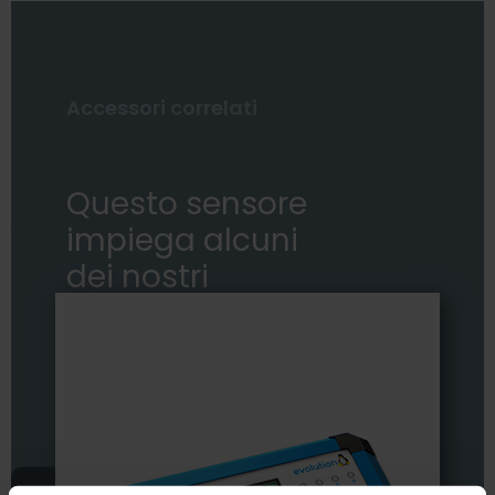
Accessori correlati
Questo sensore
impiega alcuni
dei nostri
accessori