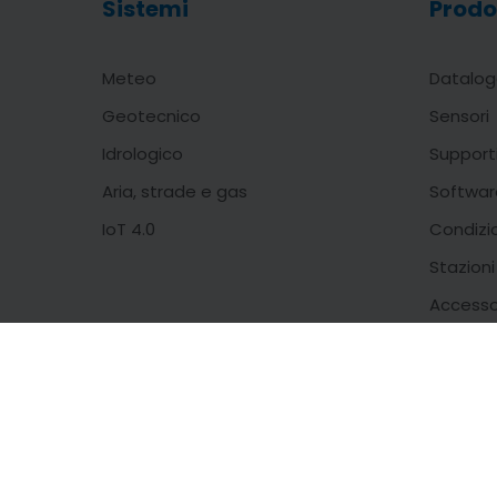
Sistemi
Prodo
Meteo
Datalog
Geotecnico
Sensori
Idrologico
Support
Aria, strade e gas
Softwar
IoT 4.0
Condizi
Stazion
Accesso
Questo s