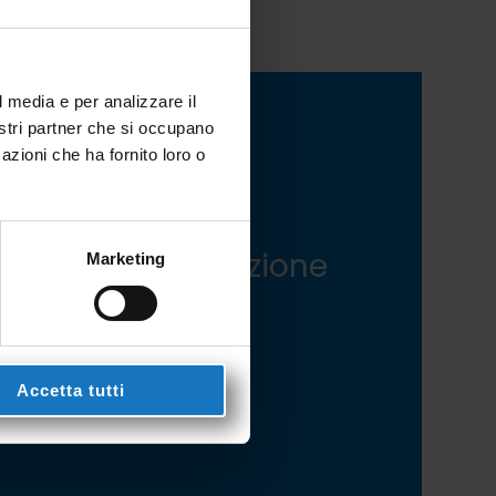
l media e per analizzare il
nostri partner che si occupano
azioni che ha fornito loro o
TATTACI
mo a tua disposizione
Marketing
 qualsiasi
ormazione, o
amaci al
Accetta tutti
 0423 985209