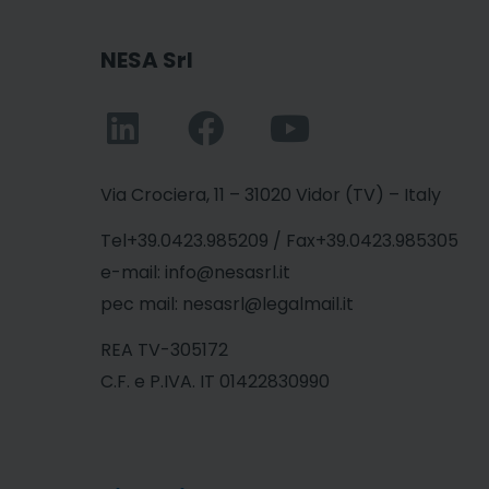
NESA Srl
Via Crociera, 11 – 31020 Vidor (TV) – Italy
Tel+39.0423.985209 / Fax+39.0423.985305
e-mail: info@nesasrl.it
pec mail: nesasrl@legalmail.it
REA TV-305172
C.F. e P.IVA. IT 01422830990