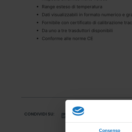
Range esteso di temperatura
Dati visualizzabili in formato numerico e gr
Fornibile con certificato di calibrazione tra
Da uno a tre trasduttori disponibili
Conforme alle norme CE
CONDIVIDI SU:
Consenso