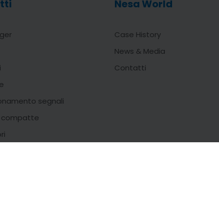
tti
Nesa World
ger
Case History
News & Media
i
Contatti
e
onamento segnali
i compatte
ri
© 2022 Nesa srl | C.F. e P.IVA. 01422830990 | design by:
yalp.me
ito è protetto da Google reCAPTCHA v3,
Privacy Policy
e
Terms of Service
di