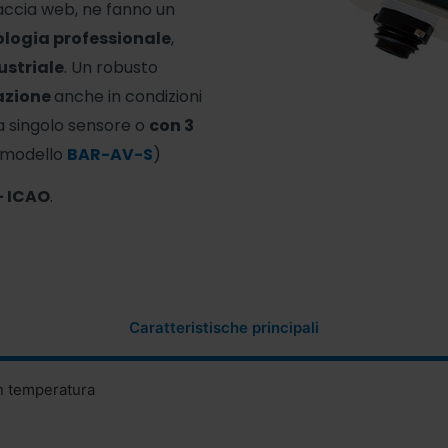
faccia web, ne fanno un
ologia professionale
,
striale
. Un robusto
lazione
anche in condizioni
 a singolo sensore o
con 3
(modello
BAR-AV-S
)
 ICAO
.
Caratteristische principali
n temperatura