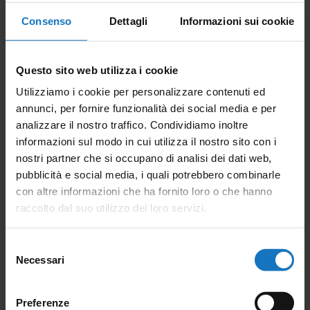
Consenso
Dettagli
Informazioni sui cookie
Questo sito web utilizza i cookie
Utilizziamo i cookie per personalizzare contenuti ed
annunci, per fornire funzionalità dei social media e per
analizzare il nostro traffico. Condividiamo inoltre
informazioni sul modo in cui utilizza il nostro sito con i
nostri partner che si occupano di analisi dei dati web,
pubblicità e social media, i quali potrebbero combinarle
con altre informazioni che ha fornito loro o che hanno
raccolto dal suo utilizzo dei loro servizi.
*campi obbligatori
Ho letto la
Privacy Policy
e acconsento al trattamento
Selezione
dei dati personali ai sensi del Regolamento UE n. 679/2016.
Necessari
del
consenso
Iscrivimi alla newsletter.
Preferenze