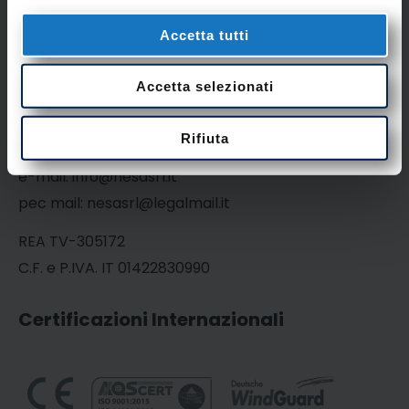
Accetta tutti
Accetta selezionati
Via Crociera, 11 – 31020 Vidor (TV) – Italy
Rifiuta
Tel+39.0423.985209 / Fax+39.0423.985305
e-mail: info@nesasrl.it
pec mail: nesasrl@legalmail.it
REA TV-305172
C.F. e P.IVA. IT 01422830990
Certificazioni Internazionali