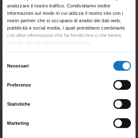
analizzare il nostro traffico. Condividiamo inoltre
Ho letto la
Privacy Policy
e acconsento al trattamento
informazioni sul modo in cui utilizza il nostro sito con i
dei dati personali ai sensi del Regolamento UE n. 679/2016.
nostri partner che si occupano di analisi dei dati web,
pubblicità e social media, i quali potrebbero combinarle
Iscrivimi alla newsletter.
con altre informazioni che ha fornito loro o che hanno
raccolto dal suo utilizzo dei loro servizi.
Selezione
Necessari
del
consenso
Preferenze
Statistiche
Marketing
NESA Srl