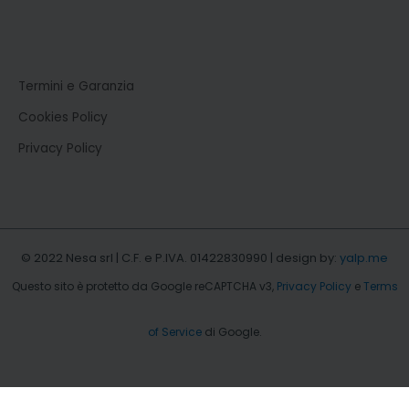
Termini e Garanzia
Cookies Policy
Privacy Policy
© 2022 Nesa srl | C.F. e P.IVA. 01422830990 | design by:
yalp.me
Questo sito è protetto da Google reCAPTCHA v3,
Privacy Policy
e
Terms
of Service
di Google.
b.type = "text/javascript";b.async = true; b.src =