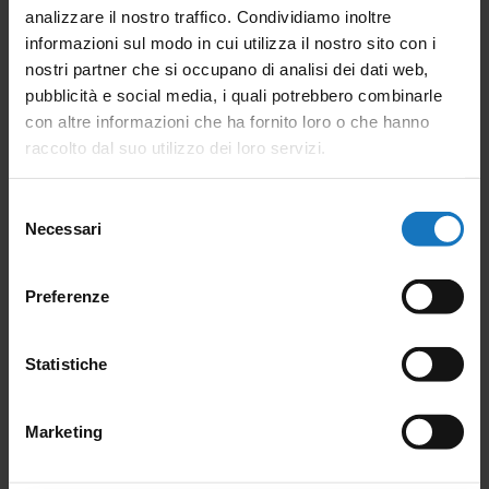
alcune scelte tecniche idonee ad assicurare la
analizzare il nostro traffico. Condividiamo inoltre
resistenza ai forti venti che talora possono registrarsi
informazioni sul modo in cui utilizza il nostro sito con i
in occasione di temporali o configurazioni
nostri partner che si occupano di analisi dei dati web,
pubblicità e social media, i quali potrebbero combinarle
caratterizzate da venti di fohn, in associazione alla
con altre informazioni che ha fornito loro o che hanno
necessaria segnalazione ottica notturna.
raccolto dal suo utilizzo dei loro servizi.
Anche questa stazione, i cui dati pubblici sono
Selezione
Necessari
del
consultabili a questo
indirizzo
, è oggetto di un
consenso
contratto di manutenzione annuale che permette
Preferenze
l’acquisizione di dati accurati e assicura la lunga
durata dei prodotti.
Statistiche
Infine, ad inizio 2018, grazie alla trasversale
collaborazione tra il Prof. Alberto Muscio del
Marketing
Dipartimento di Ingegneria “Enzo Ferrari”, dell’ arch.
Anna Gelli della Direzione Tecnica e con il supporto