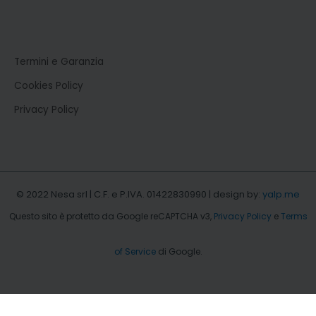
Termini e Garanzia
Cookies Policy
Privacy Policy
© 2022 Nesa srl | C.F. e P.IVA. 01422830990 | design by:
yalp.me
Questo sito è protetto da Google reCAPTCHA v3,
Privacy Policy
e
Terms
of Service
di Google.
b.type = "text/javascript";b.async = true; b.src =