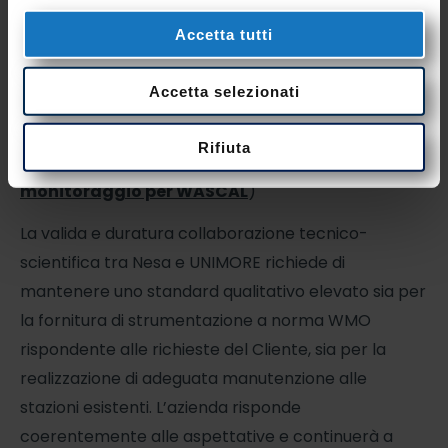
scientifico e tecnico di Luca Lombroso, è stata
Accetta tutti
attivata una nuova stazione di monitoraggio di
marca Davis Instruments installata dai tecnici Nesa
Accetta selezionati
sul proprio palo abbattibile da 10m, di norma
utilizzato per le stazioni standard fornite in contesti
Rifiuta
di ampio respiro (quali ad esempio
reti di
monitoraggio per WASCAL
)
La valida e duratura collaborazione tecnico-
scientifica tra Nesa e UNIMORE richiede di
mantenere uno standard qualitativo elevato sia per
la fornitura di strumentazione a norma WMO
rispondente alle richieste del Cliente, sia per la
realizzazione di adeguata manutenzione alle
stazioni esistenti. L’azienda risponde
coerentemente alle aspettative e continuerà a